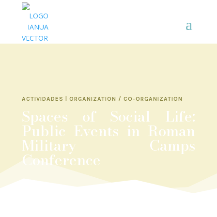
ACTIVIDADES
|
ORGANIZATION / CO-ORGANIZATION
Spaces of Social Life:
Public Events in Roman
Military Camps
Conference